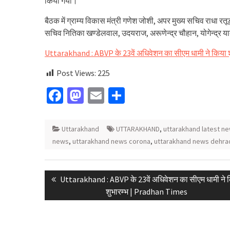
किया गया।
बैठक में ग्राम्य विकास मंत्री गणेश जोशी, अपर मुख्य सचिव राधा रत
सचिव नितिका खण्डेलवाल, उदयराज, अरूणेन्द्र चौहान, योगेन्द्र य
Uttarakhand : ABVP के 23वें अधिवेशन का सीएम धामी ने किया
Post Views:
225
Facebook
Mastodon
Email
Share
Uttarakhand
UTTARAKHAND
,
uttarakhand latest ne
news
,
uttarakhand news corona
,
uttarakhand news dehra
Post
Previous
Uttarakhand : ABVP के 23वें अधिवेशन का सीएम धामी ने 
navigation
post:
शुभारम्भ | Pradhan Times