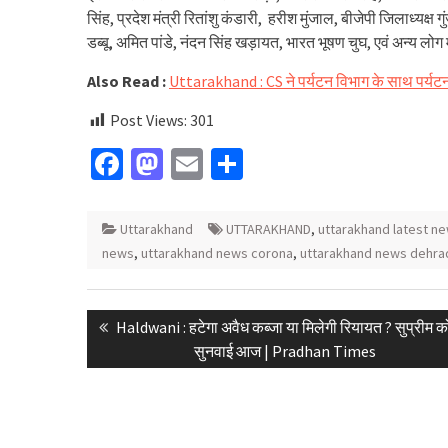
सिंह, प्रदेश मंत्री रितांशु कंडारी, हरीश मुंजाल, बीजेपी जिलाध्यक्
डब्बू, अमित पांडे, नंदन सिंह खड़ायत, भारत भूषण चुघ, एवं अन्य लोग
Also Read :
Uttarakhand : CS ने पर्यटन विभाग के साथ पर्यटन क
Post Views:
301
Facebook
Mastodon
Email
Share
Uttarakhand
UTTARAKHAND
,
uttarakhand latest ne
news
,
uttarakhand news corona
,
uttarakhand news dehra
Post
Previous
Haldwani : हटेगा अवैध कब्जा या मिलेगी रियायत ? सुप्रीम कोर्
navigation
post:
सुनवाई आज | Pradhan Times