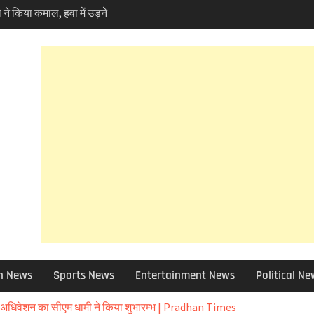
ोकपर्व हरेला का उत्साह तो
ें पर्यावरण प्रेमियों ने
ela ‘
 10 बड़े फैसले ,मदरसा बोर्ड
 क्या हुआ खबर में जानिए
 फोरलेन मामले में हाईकोर्ट
ण प्रेमी चिंतित तो NHAI को
 को छोड़ 12 जिलों की ग्राम
 बाद चुने जाएंगे उप-प्रधान
ा चोरी मामले में बड़ा एक्शन,
पेंड, विभिन्न धाराओं में
 आई आफत की बारिश,सड़कें बंद
र भी असर – आज और कल
h News
Sports News
Entertainment News
Political N
ी सलाह
न घोटाला: हाईकोर्ट के कड़े
अधिवेशन का सीएम धामी ने किया शुभारम्भ | Pradhan Times