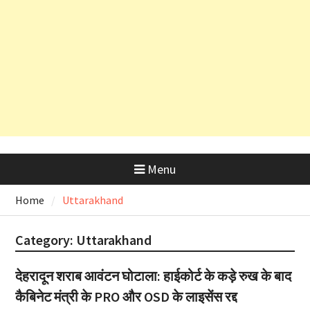
और OSD के लाइसेंस रद्द
अल्मोड़ा के लाल रवि ने किया कमाल, हवा में
उड़ने वाली कार ‘Hapida Skynex’ का
किया सफल परीक्षण
Menu
Home
Uttarakhand
Category:
Uttarakhand
देहरादून शराब आवंटन घोटाला: हाईकोर्ट के कड़े रुख के बाद
कैबिनेट मंत्री के PRO और OSD के लाइसेंस रद्द