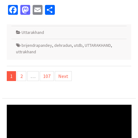
Facebook
Mastodon
Email
Share
Uttarakhand
brijendrapandey
,
dehradun
,
utdb
,
UTTARAKHAND
,
uttrakhand
Posts
1
2
…
107
Next
navigation
Video
Player