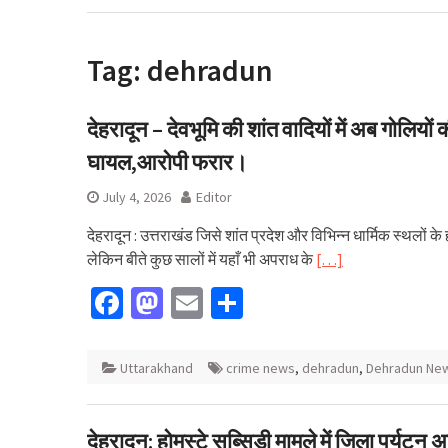
लाइसेंस रद्द
अल्मोड़ा के लाल रवि
वाली कार ‘Hapid
Tag:
dehradun
परीक्षण
देहरादून – देवभूमि की शांत वादियों में अब गोलिय
घायल,आरोपी फरार।
July 4, 2026
Editor
देहरादून : उत्तराखंड जिसे शांत प्रदेश और विभिन्न धार्मिक स्थलों के
लेकिन बीते कुछ सालों में यहाँ भी अपराध के
[…]
Facebook
Mastodon
Email
Share
Uttarakhand
crime news
,
dehradun
,
Dehradun Ne
देहरादून: होमस्टे सब्सिडी मामले में जिला पर्यटन 