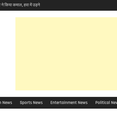
ोकपर्व हरेला का उत्साह तो
ें पर्यावरण प्रेमियों ने
ela ‘
 10 बड़े फैसले ,मदरसा बोर्ड
 क्या हुआ खबर में जानिए
 फोरलेन मामले में हाईकोर्ट
ण प्रेमी चिंतित तो NHAI को
 को छोड़ 12 जिलों की ग्राम
 बाद चुने जाएंगे उप-प्रधान
ा चोरी मामले में बड़ा एक्शन,
पेंड, विभिन्न धाराओं में
 आई आफत की बारिश,सड़कें बंद
र भी असर – आज और कल
ी सलाह
h News
Sports News
Entertainment News
Political N
न घोटाला: हाईकोर्ट के कड़े
ट मंत्री के PRO और OSD के