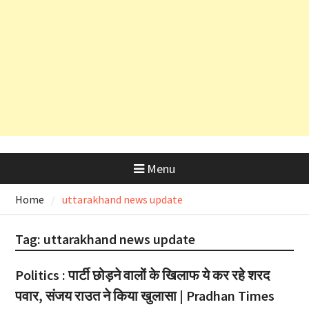
प्रेमियों ने मनाया ‘Black Harela ‘
धामी कैबिनेट ने लिए 10 बड़े फैसले ,मदरसा
बोर्ड ,बापूग्राम मामले पर क्या हुआ खबर में
जानिए
Menu
Home
uttarakhand news update
Tag:
uttarakhand news update
Politics : पार्टी छोड़ने वालों के खिलाफ ये कर रहे शरद
पवार, संजय राउत ने किया खुलासा | Pradhan Times