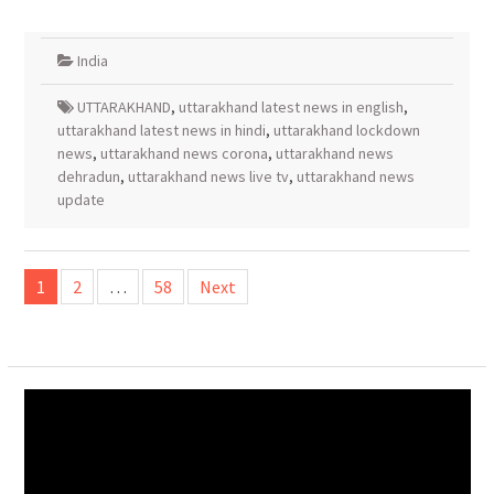
India
UTTARAKHAND
,
uttarakhand latest news in english
,
uttarakhand latest news in hindi
,
uttarakhand lockdown
news
,
uttarakhand news corona
,
uttarakhand news
dehradun
,
uttarakhand news live tv
,
uttarakhand news
update
Posts
1
2
…
58
Next
navigation
Video
Player