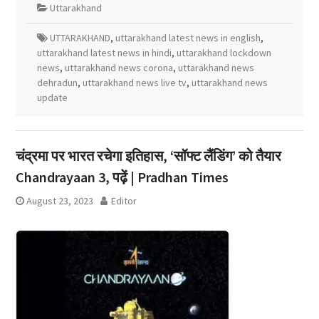
Uttarakhand
UTTARAKHAND
,
uttarakhand latest news in english
,
uttarakhand latest news in hindi
,
uttarakhand lockdown
news
,
uttarakhand news corona
,
uttarakhand news
dehradun
,
uttarakhand news live tv
,
uttarakhand news
update
चंद्रमा पर भारत रचेगा इतिहास, ‘सॉफ्ट लैंडिंग’ को तैयार
Chandrayaan 3, पढ़ें | Pradhan Times
August 23, 2023
Editor