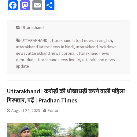
Facebook
Mastodon
Email
Share
Uttarakhand
UTTARAKHAND
,
uttarakhand latest news in english
,
uttarakhand latest news in hindi
,
uttarakhand lockdown
news
,
uttarakhand news corona
,
uttarakhand news
dehradun
,
uttarakhand news live tv
,
uttarakhand news
update
Uttarakhand : करोड़ों की धोखाधड़ी करने वाली महिला
गिरफ्तार, पढ़ें | Pradhan Times
August 24, 2023
Editor