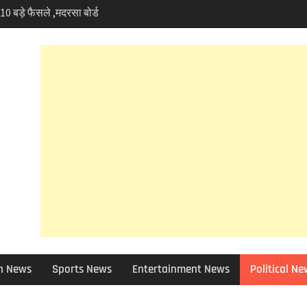
 फोरलेन मामले में हाईकोर्ट
ण प्रेमी चिंतित तो NHAI को
को छोड़ 12 जिलों की ग्राम
बाद चुने जाएंगे उप-प्रधान
ा चोरी मामले में बड़ा एक्शन,
ेंड, विभिन्न धाराओं में
 आई आफत की बारिश,सड़कें बंद
 भी असर – आज और कल
 सलाह
 शांत वादियों में अब गोलियों
आम बात,दून में फायरिंग से
रार।
्सिडी मामले में जिला पर्यटन
िश्वत के आरोपों की होगी
h News
Sports News
Entertainment News
Political N
कपर्व हरेला का उत्साह तो