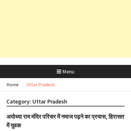
तो ऋषिकेश भानियावाला में पर्यावरण
प्रेमियों ने मनाया ‘Black Harela ‘
धामी कैबिनेट ने लिए 10 बड़े फैसले ,मदरसा
बोर्ड ,बापूग्राम मामले पर क्या हुआ खबर में
जानिए
Menu
Home
Uttar Pradesh
Category:
Uttar Pradesh
अयोध्या राम मंदिर परिसर में नमाज पढ़ने का प्रयास, हिरासत
में युवक