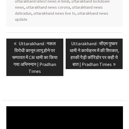
uttarakhand latest news in hindi
,
uttarakhand lockdown
news
,
uttarakhand news corona
,
uttarakhand news
dehradun
,
uttarakhand news live tv
,
uttarakhand news
update
Post
Previous
Next
Uttarakhand : नकल
Uttarakhand : सीएम पुष्कर
navigation
post:
post:
विरोधी कानून लागू होने पर
धामी ने कार्यक्रम में की शिरकत,
चम्पावत में CM धामी का किया
हरकी पैड़ी कॉरिडोर पर कही ये
गया अभिनन्दन | Pradhan
बात | Pradhan Times
Times
Video
Player