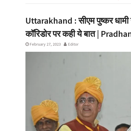
देहरादून शराब आवंट
रुख के बाद कैबिने
Uttarakhand : सीएम पुष्कर धामी ने
लाइसेंस रद्द
कॉरिडोर पर कही ये बात | Pradh
February 27, 2023
Editor