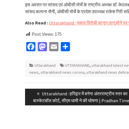
इस अवसर पर सांसद एवं ओबीसी मोर्चे के राष्ट्रीय अध्यक्ष डॉ. के0लक्ष्
सांसद कल्पना सैनी, ओबीसी मोर्चे के प्रदेश उपाध्यक्ष राकेश गिरी 
Also Read :
Uttarakhand : नकल विरोधी कानून लागू होने पर 
Post Views:
175
Facebook
Mastodon
Email
Share
Uttarakhand
UTTARAKHAND
,
uttarakhand latest ne
news
,
uttarakhand news corona
,
uttarakhand news dehra
Post
Previous
Uttarakhand : हरिद्वार में बनेगा अंतरराष्ट्रीय स्तर का
navigation
post:
बास्केटबॉल कोर्ट, सीएम धामी ने की घोषणा | Pradhan Tim