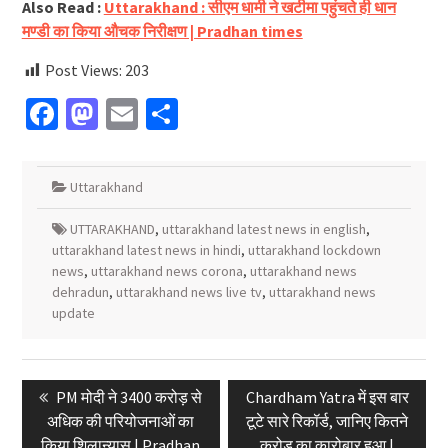
Also Read :
Uttarakhand : सीएम धामी ने खटीमा पहुंचते ही धान
मण्डी का किया औचक निरीक्षण | Pradhan times
Post Views:
203
Facebook
Mastodon
Email
Share
Uttarakhand
UTTARAKHAND
,
uttarakhand latest news in english
,
uttarakhand latest news in hindi
,
uttarakhand lockdown
news
,
uttarakhand news corona
,
uttarakhand news
dehradun
,
uttarakhand news live tv
,
uttarakhand news
update
Post
Previous
Next
PM मोदी ने 3400 करोड़ से
Chardham Yatra में इस बार
navigation
post:
post:
अधिक की परियोजनाओं का
टूटे सारे रिकॉर्ड, जानिए कितने
किया शिलान्यास | Pradhan
करोड़ का कारोबार हुआ |