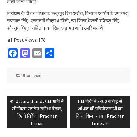
तौला जाना चाहिए।
निरीक्षण के दौरान विधायक रूद्रपुर शिव अरोरा, किसान आयोग के उपाध्यक्ष
राजपाल सिंह, एसएसपी मंजूनाथ टीसी, उप जिलाधिकारी रविन्द्र सिंह,
कौस्तुभ मिश्रा सहित नन्दन सिंह खड़ायत आदि उपस्थित थे।
Post Views:
178
Facebook
Mastodon
Email
Share
Uttarakhand
Post
Previous
Next
Uttarakhand : CM धामी ने
PM मोदी ने 3400 करोड़ से
navigation
post:
post:
ली जिला स्तरीय समीक्षा बैठक,
अधिक की परियोजनाओं का
दिए ये निर्देश | Pradhan
किया शिलान्यास | Pradhan
Times
times