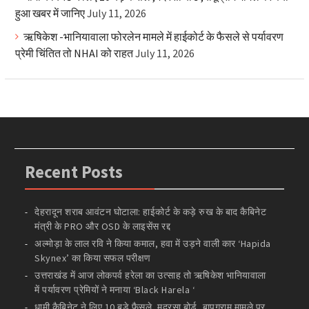
हुआ खबर में जानिए
July 11, 2026
ऋषिकेश -भानियावाला फोरलेन मामले में हाईकोर्ट के फैसले से पर्यावरण
प्रेमी चिंतित तो NHAI को राहत
July 11, 2026
Recent Posts
देहरादून शराब आवंटन घोटाला: हाईकोर्ट के कड़े रुख के बाद कैबिनेट
मंत्री के PRO और OSD के लाइसेंस रद्द
अल्मोड़ा के लाल रवि ने किया कमाल, हवा में उड़ने वाली कार ‘Hapida
Skynex’ का किया सफल परीक्षण
उत्तराखंड में आज लोकपर्व हरेला का उत्साह तो ऋषिकेश भानियावाला
में पर्यावरण प्रेमियों ने मनाया ‘Black Harela ‘
धामी कैबिनेट ने लिए 10 बड़े फैसले ,मदरसा बोर्ड ,बापूग्राम मामले पर