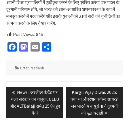
अपनी शिक्षा प्रणालियों में एकीकृत करने के लिए प्रेरित करेगा. इस पहल के
दूरगामी परिणाम होंगे, जो भारत को ज्ञान-आधारित अर्थव्यवस्था के रूप में
मजबूत करने में मदद करेंगे और इसके युवाओं को 21वीं सदी की चुनौतियों का
सामना करने के लिए तैयार करेंगे.
Post Views:
846
Facebook
Mastodon
Email
Share
Uttar Pradesh
Post
Previous
Next
News : अश्लील कंटेंट पर
Kargil Vijay Diwas 2025:
navigation
post:
post:
चला सरकार का चाबुक, ULLU
क्या था ऑपरेशन सफेद सागर?
और ALTBalaji समेत 25 ऐप हुए
जब भारतीय वायुसेना ने दुश्मनों
बैन!
को धूल चटाई!