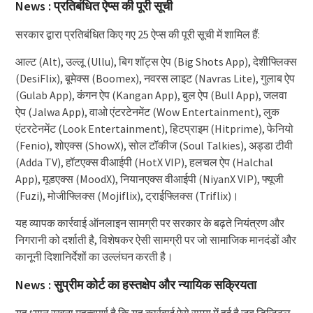
News : प्रतिबंधित ऐप्स की पूरी सूची
सरकार द्वारा प्रतिबंधित किए गए 25 ऐप्स की पूरी सूची में शामिल हैं:
आल्ट (Alt), उल्लू (Ullu), बिग शॉट्स ऐप (Big Shots App), देशीफ्लिक्स
(DesiFlix), बूमेक्स (Boomex), नवरस लाइट (Navras Lite), गुलाब ऐप
(Gulab App), कंगन ऐप (Kangan App), बुल ऐप (Bull App), जलवा
ऐप (Jalwa App), वाओ एंटरटेनमेंट (Wow Entertainment), लुक
एंटरटेनमेंट (Look Entertainment), हिटप्राइम (Hitprime), फेनियो
(Fenio), शोएक्स (ShowX), सोल टॉकीज (Soul Talkies), अड्डा टीवी
(Adda TV), हॉटएक्स वीआईपी (HotX VIP), हलचल ऐप (Halchal
App), मूडएक्स (MoodX), नियानएक्स वीआईपी (NiyanX VIP), फ्यूजी
(Fuzi), मोजीफ्लिक्स (Mojiflix), ट्राईफ्लिक्स (Triflix)।
यह व्यापक कार्रवाई ऑनलाइन सामग्री पर सरकार के बढ़ते नियंत्रण और
निगरानी को दर्शाती है, विशेषकर ऐसी सामग्री पर जो सामाजिक मानदंडों और
कानूनी दिशानिर्देशों का उल्लंघन करती है।
News : सुप्रीम कोर्ट का हस्तक्षेप और न्यायिक सक्रियता