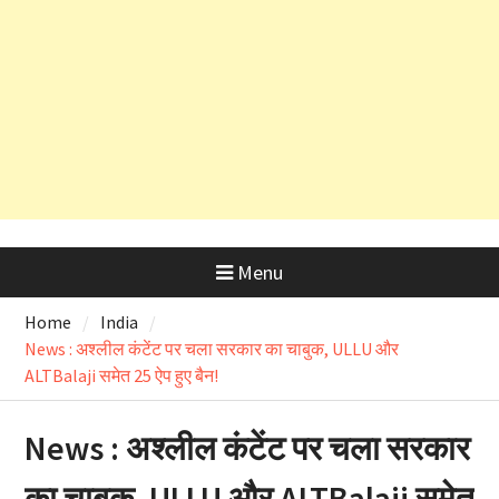
और OSD के लाइसेंस रद्द
अल्मोड़ा के लाल रवि ने किया कमाल, हवा में
उड़ने वाली कार ‘Hapida Skynex’ का
किया सफल परीक्षण
Menu
Home
India
News : अश्लील कंटेंट पर चला सरकार का चाबुक, ULLU और
ALTBalaji समेत 25 ऐप हुए बैन!
News : अश्लील कंटेंट पर चला सरकार
का चाबुक, ULLU और ALTBalaji समेत