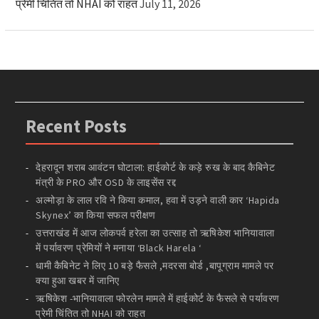
प्रेमी चिंतित तो NHAI को राहत
July 11, 2026
Recent Posts
देहरादून शराब आवंटन घोटाला: हाईकोर्ट के कड़े रुख के बाद कैबिनेट
मंत्री के PRO और OSD के लाइसेंस रद्द
अल्मोड़ा के लाल रवि ने किया कमाल, हवा में उड़ने वाली कार ‘Hapida
Skynex’ का किया सफल परीक्षण
उत्तराखंड में आज लोकपर्व हरेला का उत्साह तो ऋषिकेश भानियावाला
में पर्यावरण प्रेमियों ने मनाया ‘Black Harela ‘
धामी कैबिनेट ने लिए 10 बड़े फैसले ,मदरसा बोर्ड ,बापूग्राम मामले पर
क्या हुआ खबर में जानिए
ऋषिकेश -भानियावाला फोरलेन मामले में हाईकोर्ट के फैसले से पर्यावरण
प्रेमी चिंतित तो NHAI को राहत