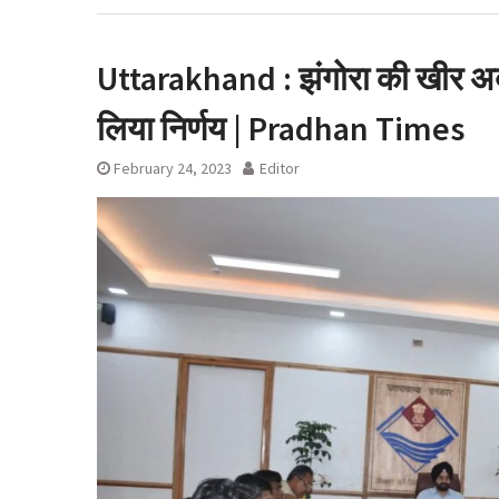
सावधानी बरतनें की
देहरादून शराब आवंटन
रुख के बाद कैबिनेट
Uttarakhand : झंगोरा की खीर अब म
लाइसेंस रद्द
लिया निर्णय | Pradhan Times
February 24, 2023
Editor