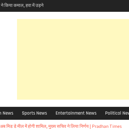
 ने किया कमाल, हवा में उड़ने
a Skynex’ का किया सफल
कपर्व हरेला का उत्साह तो
ं पर्यावरण प्रेमियों ने
la ‘
 10 बड़े फैसले ,मदरसा बोर्ड
क्या हुआ खबर में जानिए
 फोरलेन मामले में हाईकोर्ट
ण प्रेमी चिंतित तो NHAI को
को छोड़ 12 जिलों की ग्राम
बाद चुने जाएंगे उप-प्रधान
ा चोरी मामले में बड़ा एक्शन,
ेंड, विभिन्न धाराओं में
h News
Sports News
Entertainment News
Political N
 आई आफत की बारिश,सड़कें बंद
 भी असर – आज और कल
ब मिड डे मील में होगी शामिल, मुख्य सचिव ने लिया निर्णय | Pradhan Times