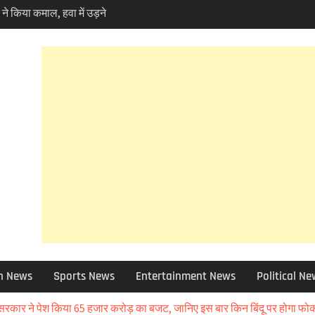
 ने किया कमाल, हवा में उड़ने
a Skynex’ का किया सफल
कपर्व हरेला का उत्साह तो
ं पर्यावरण प्रेमियों ने
la ‘
 10 बड़े फैसले ,मदरसा बोर्ड
क्या हुआ खबर में जानिए
 फोरलेन मामले में हाईकोर्ट
ण प्रेमी चिंतित तो NHAI को
को छोड़ 12 जिलों की ग्राम
बाद चुने जाएंगे उप-प्रधान
ा चोरी मामले में बड़ा एक्शन,
ेंड, विभिन्न धाराओं में
h News
Sports News
Entertainment News
Political N
 आई आफत की बारिश,सड़कें बंद
 भी असर – आज और कल
कार ने पेश किया 65 हजार करोड़ का बजट, जानिए इस बार किन बिंदू पर होगा 