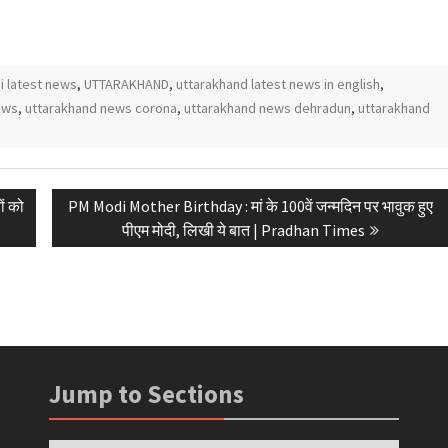
 latest news
,
UTTARAKHAND
,
uttarakhand latest news in english
,
ews
,
uttarakhand news corona
,
uttarakhand news dehradun
,
uttarakhand
Next
ं को
PM Modi Mother Birthday : मां के 100वें जन्मदिन पर भावुक हुए
post:
पीएम मोदी, लिखी ये बात | Pradhan Times
Jump to Sections