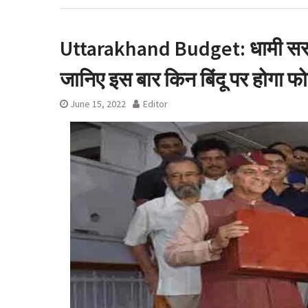
सावधानी बरतनें की
देहरादून शराब आवंटन
रुख के बाद कैबिनेट
Uttarakhand Budget: धामी सरक
लाइसेंस रद्द
जानिए इस बार किन बिंदू पर होग
June 15, 2022
Editor