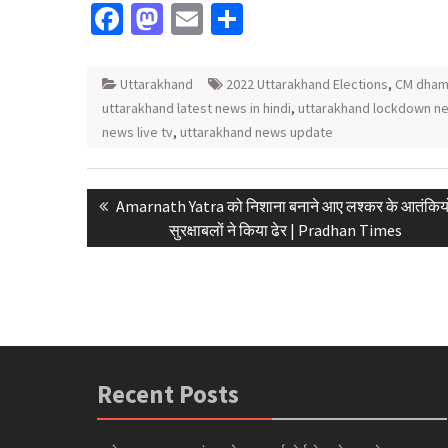
Facebook
Mastodon
Email
Share
Uttarakhand
2022 Uttarakhand Elections
,
CM dhami
uttarakhand latest news in hindi
,
uttarakhand lockdown n
news live tv
,
uttarakhand news update
Post
Previous
Amarnath Yatra को निशाना बनाने आए लश्कर के आतंकियो
navigation
post:
सुरक्षाबलों ने किया ढेर | Pradhan Times
Recent Posts