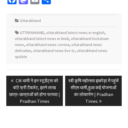
Uttarakhand
UTTARAKHAND
,
uttarakhand latest news in english
,
uttarakhand latest news in hindi
,
uttarakhand lockdown
news
,
uttarakhand news corona
,
uttarakhand news
dehradun
,
uttarakhand news live tv
,
uttarakhand news
update
Post
Previous
Next
CM धामी ने इन स्टूडेंट्स को
रबी कृषि महोत्सव झबरेड़ा में पहुंचें
navigation
post:
post:
बांटे फ्री टैबलेट, इतने लाख
सीएम धामी,हुआ कई योजनाओं
छात्र-छात्राओं को होगा फायदा |
का लोकार्पण | Pradhan
Pradhan Times
Times