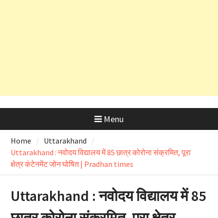
पर्यटन अधिकारी निलंबित, रिश्वत के
आरोपों की होगी विस्तृत जांच
उत्तराखंड में आज लोकपर्व हरेला का उत्साह
तो ऋषिकेश भानियावाला में पर्यावरण
प्रेमियों ने मनाया ‘Black Harela ‘
Menu
Home
Uttarakhand
Uttarakhand : नवोदय विद्यालय में 85 छात्र कोरोना संक्रमित, पूरा
क्षेत्र कंटेनमेंट जोन घोषित | Pradhan times
Uttarakhand : नवोदय विद्यालय में 85
छात्र कोरोना संक्रमित, पूरा क्षेत्र