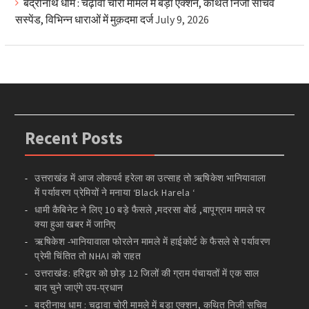
बद्रीनाथ धाम : चढ़ावा चोरी मामले में बड़ा एक्शन, कथित निजी सचिव
सस्पेंड, विभिन्न धाराओं में मुक़दमा दर्ज
July 9, 2026
Recent Posts
उत्तराखंड में आज लोकपर्व हरेला का उत्साह तो ऋषिकेश भानियावाला
में पर्यावरण प्रेमियों ने मनाया ‘Black Harela ‘
धामी कैबिनेट ने लिए 10 बड़े फैसले ,मदरसा बोर्ड ,बापूग्राम मामले पर
क्या हुआ खबर में जानिए
ऋषिकेश -भानियावाला फोरलेन मामले में हाईकोर्ट के फैसले से पर्यावरण
प्रेमी चिंतित तो NHAI को राहत
उत्तराखंड: हरिद्वार को छोड़ 12 जिलों की ग्राम पंचायतों में एक साल
बाद चुने जाएंगे उप-प्रधान
बद्रीनाथ धाम : चढ़ावा चोरी मामले में बड़ा एक्शन, कथित निजी सचिव