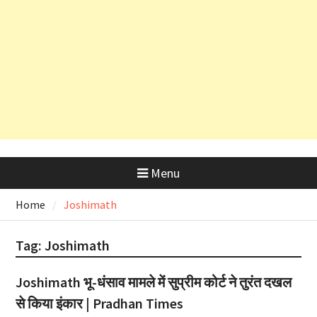
देहरादून शराब आवंटन घोटाला: हाईकोर्ट के
कड़े रुख के बाद कैबिनेट मंत्री के PRO
और OSD के लाइसेंस रद्द
Menu
Home
Joshimath
Tag:
Joshimath
Joshimath भू-धंसाव मामले में सुप्रीम कोर्ट ने तुरंत दखल
से किया इंकार | Pradhan Times