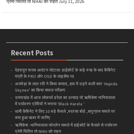
प्रेमी चिंतित तो NHAI को राहत
July 11, 2026
Recent Posts
देहरादून शराब आवंटन घोटाला: हाईकोर्ट के कड़े रुख के बाद कैबिनेट
मंत्री के PRO और OSD के लाइसेंस रद्द
अल्मोड़ा के लाल रवि ने किया कमाल, हवा में उड़ने वाली कार ‘Hapida
Skynex’ का किया सफल परीक्षण
उत्तराखंड में आज लोकपर्व हरेला का उत्साह तो ऋषिकेश भानियावाला
में पर्यावरण प्रेमियों ने मनाया ‘Black Harela ‘
धामी कैबिनेट ने लिए 10 बड़े फैसले ,मदरसा बोर्ड ,बापूग्राम मामले पर
क्या हुआ खबर में जानिए
ऋषिकेश -भानियावाला फोरलेन मामले में हाईकोर्ट के फैसले से पर्यावरण
प्रेमी चिंतित तो NHAI को राहत