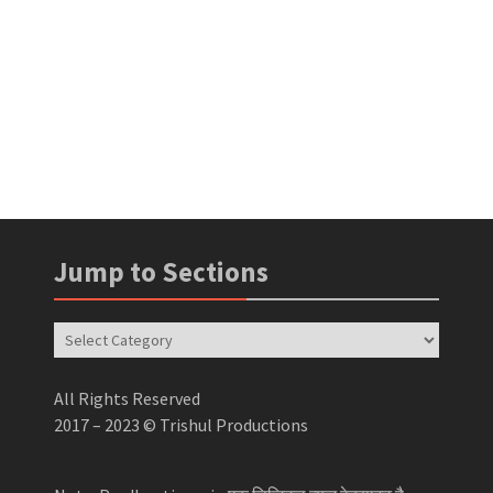
Jump to Sections
Jump
to
Sections
All Rights Reserved
2017 – 2023 © Trishul Productions