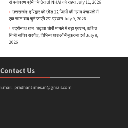
से पर्यावरण प्रेमी चिंतित तो NHAI को राहत
July 11, 2026
उत्तराखंड: हरिद्वार को छोड़ 12 जिलों की ग्राम पंचायतों में
एक साल बाद चुने जाएंगे उप-प्रधान
July 9, 2026
बद्रीनाथ धाम : चढ़ावा चोरी मामले में बड़ा एक्शन, कथित
निजी सचिव सस्पेंड, विभिन्न धाराओं में मुक़दमा दर्ज
July 9,
2026
Contact Us
Email : pradhantimes.in@gmail.com