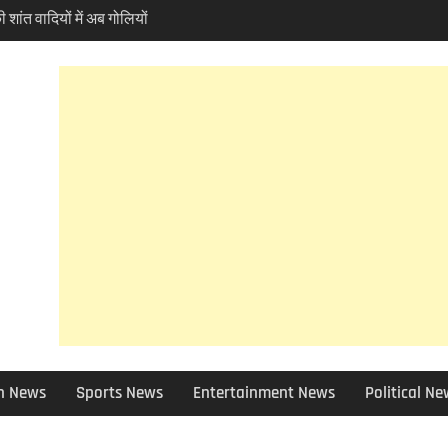
ी शांत वादियों में अब गोलियों
आम बात,दून में फायरिंग से
रार।
्सिडी मामले में जिला पर्यटन
िश्वत के आरोपों की होगी
ोकपर्व हरेला का उत्साह तो
ें पर्यावरण प्रेमियों ने
ela ‘
 10 बड़े फैसले ,मदरसा बोर्ड
 क्या हुआ खबर में जानिए
 फोरलेन मामले में हाईकोर्ट
ण प्रेमी चिंतित तो NHAI को
 को छोड़ 12 जिलों की ग्राम
 बाद चुने जाएंगे उप-प्रधान
h News
Sports News
Entertainment News
Political N
ा चोरी मामले में बड़ा एक्शन,
पेंड, विभिन्न धाराओं में