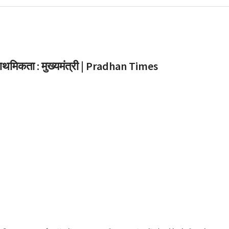
 आई आफत की बारिश,सड़कें बंद
र भी असर – आज और कल
ी सलाह
ाथमिकता : मुख्यमंत्री | Pradhan Times