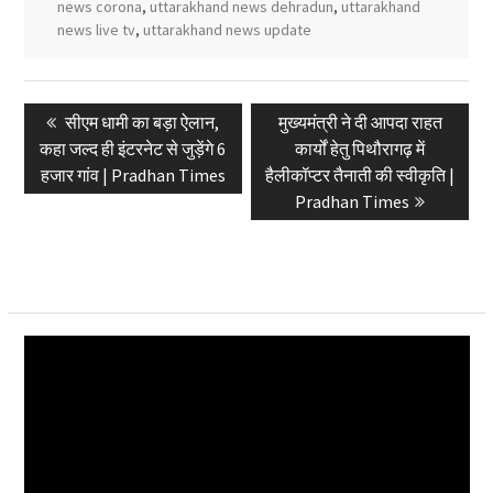
news corona
,
uttarakhand news dehradun
,
uttarakhand
news live tv
,
uttarakhand news update
Post
Previous
Next
सीएम धामी का बड़ा ऐलान,
मुख्यमंत्री ने दी आपदा राहत
navigation
post:
post:
कहा जल्द ही इंटरनेट से जुड़ेंगे 6
कार्यों हेतु पिथौरागढ़ में
हजार गांव | Pradhan Times
हैलीकॉप्टर तैनाती की स्वीकृति |
Pradhan Times
Video
Player