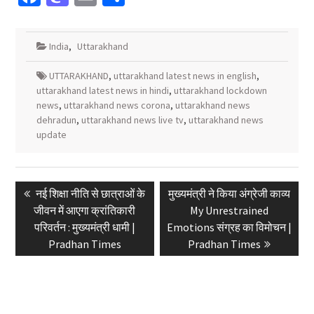
India
,
Uttarakhand
UTTARAKHAND
,
uttarakhand latest news in english
,
uttarakhand latest news in hindi
,
uttarakhand lockdown
news
,
uttarakhand news corona
,
uttarakhand news
dehradun
,
uttarakhand news live tv
,
uttarakhand news
update
Post
Previous
Next
नई शिक्षा नीति से छात्राओं के
मुख्यमंत्री ने किया अंग्रेजी काव्य
navigation
post:
post:
जीवन में आएगा क्रांतिकारी
My Unrestrained
परिवर्तन : मुख्यमंत्री धामी |
Emotions संग्रह का विमोचन |
Pradhan Times
Pradhan Times