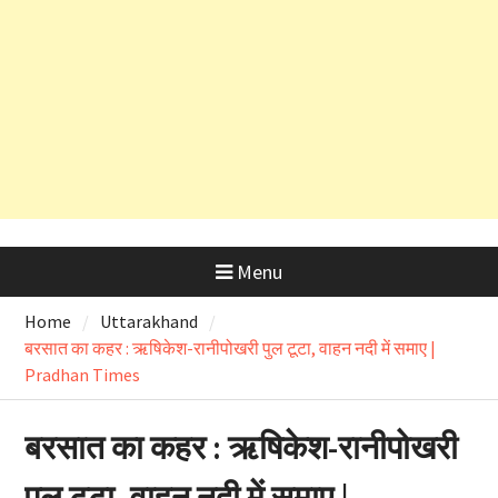
देहरादून शराब आवंटन घोटाला: हाईकोर्ट के
कड़े रुख के बाद कैबिनेट मंत्री के PRO
और OSD के लाइसेंस रद्द
Menu
Home
Uttarakhand
बरसात का कहर : ऋषिकेश-रानीपोखरी पुल टूटा, वाहन नदी में समाए |
Pradhan Times
बरसात का कहर : ऋषिकेश-रानीपोखरी
पुल टूटा, वाहन नदी में समाए |