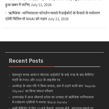
हुआ खबर में जानिए
July 11, 2026
ऋषिकेश -भानियावाला फोरलेन मामले में हाईकोर्ट के फैसले से पर्यावरण
प्रेमी चिंतित तो NHAI को राहत
July 11, 2026
Recent Posts
देहरादून शराब आवंटन घोटाला: हाईकोर्ट के कड़े रुख के बाद कैबिनेट
मंत्री के PRO और OSD के लाइसेंस रद्द
अल्मोड़ा के लाल रवि ने किया कमाल, हवा में उड़ने वाली कार ‘Hapida
Skynex’ का किया सफल परीक्षण
उत्तराखंड में आज लोकपर्व हरेला का उत्साह तो ऋषिकेश भानियावाला
में पर्यावरण प्रेमियों ने मनाया ‘Black Harela ‘
धामी कैबिनेट ने लिए 10 बड़े फैसले ,मदरसा बोर्ड ,बापूग्राम मामले पर