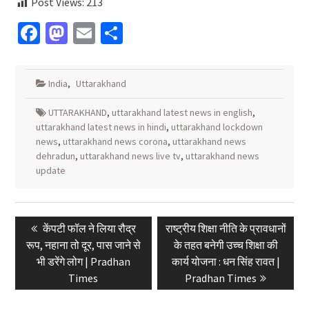
Post Views:
213
Facebook
Mastodon
Email
Share
India
,
Uttarakhand
UTTARAKHAND
,
uttarakhand latest news in english
,
uttarakhand latest news in hindi
,
uttarakhand lockdown
news
,
uttarakhand news corona
,
uttarakhand news
dehradun
,
uttarakhand news live tv
,
uttarakhand news
update
Post
Previous
Next
केंपटी फॉल ने लिया रौद्र
राष्ट्रीय शिक्षा नीति के प्रावधानों
navigation
post:
post:
रूप, नहाना तो दूर, पास जाने से
के तहत बनेगी उच्च शिक्षा की
भी डरेंगे लोग | Pradhan
कार्य योजना : धन सिंह रावत |
Times
Pradhan Times