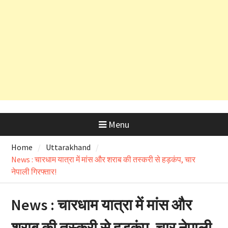
सलाह
देहरादून शराब आवंटन घोटाला: हाईकोर्ट के
कड़े रुख के बाद कैबिनेट मंत्री के PRO
और OSD के लाइसेंस रद्द
Menu
Home
Uttarakhand
News : चारधाम यात्रा में मांस और शराब की तस्करी से हड़कंप, चार
नेपाली गिरफ्तार!
News : चारधाम यात्रा में मांस और
शराब की तस्करी से हड़कंप, चार नेपाली