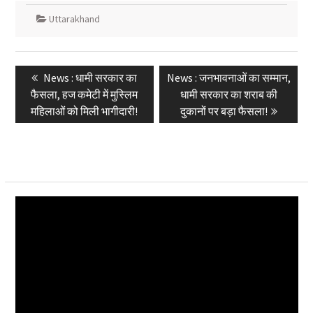
Uttarakhand
Post
Previous
Next
News : धामी सरकार का
News : जनभावनाओं का सम्मान,
navigation
post:
post:
फैसला, हज कमेटी में मुस्लिम
धामी सरकार का शराब की
महिलाओं को मिली भागीदारी!
दुकानों पर बड़ा फैसला!
Video
Player