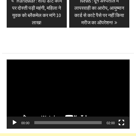
Previous
Next
Haridwar : शादी डॉट कॉम
News : दून अस्पताल में
navigation
post:
post:
पर दोस्ती पड़ी महंगी, महिला ने
लापरवाही का आरोप, आयुष्मान
युवक को ब्लैकमेल कर मांगे 10
कार्ड से काटे पैसे पर नहीं किया
लाख!
मरीज का ऑपरेशन!
Video
Player
00:00
02:00