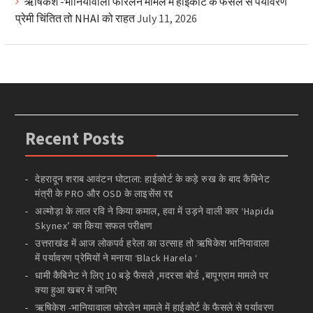
ऋषिकेश -भानियावाला फोरलेन मामले में हाईकोर्ट के फैसले से पर्यावरण
प्रेमी चिंतित तो NHAI को राहत
July 11, 2026
Recent Posts
देहरादून शराब आवंटन घोटाला: हाईकोर्ट के कड़े रुख के बाद कैबिनेट
मंत्री के PRO और OSD के लाइसेंस रद्द
अल्मोड़ा के लाल रवि ने किया कमाल, हवा में उड़ने वाली कार ‘Hapida
Skynex’ का किया सफल परीक्षण
उत्तराखंड में आज लोकपर्व हरेला का उत्साह तो ऋषिकेश भानियावाला
में पर्यावरण प्रेमियों ने मनाया ‘Black Harela ‘
धामी कैबिनेट ने लिए 10 बड़े फैसले ,मदरसा बोर्ड ,बापूग्राम मामले पर
क्या हुआ खबर में जानिए
ऋषिकेश -भानियावाला फोरलेन मामले में हाईकोर्ट के फैसले से पर्यावरण