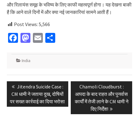
और रिलायंस समूह के भविष्य के लिए काफी महत्वपूर्ण होगा। यह देखना बाकी
है कि आने वाले दिनों में और क्या नई जानकारियां सामने आती हैं।
Post Views:
5,566
Facebook
Mastodon
Email
Share
India
Post
Previous
Next
Jitendra Suicide Case :
Chamoli Cloudburst :
navigation
post:
post:
CM धामी ने जताया दुख, दोषियों
आपदा के बाद राहत और पुनर्वास
पर सख्त कार्रवाई का दिया भरोसा
कार्यों में तेजी लाने के CM धामी ने
दिए निर्देश!