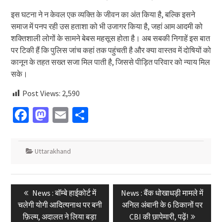
इस घटना ने न केवल एक व्यक्ति के जीवन का अंत किया है, बल्कि इसने
समाज में पनप रही उस हताशा को भी उजागर किया है, जहां आम आदमी को
शक्तिशाली लोगों के सामने बेबस महसूस होता है। अब सबकी निगाहें इस बात
पर टिकी हैं कि पुलिस जांच कहां तक पहुंचती है और क्या वास्तव में दोषियों को
कानून के तहत सख्त सजा मिल पाती है, जिससे पीड़ित परिवार को न्याय मिल
सके।
Post Views:
2,590
Facebook
Mastodon
Email
Share
Uttarakhand
Post
Previous
Next
News : बॉम्बे हाईकोर्ट में
News : बैंक धोखाधड़ी मामले में
navigation
post:
post:
चलेगी योगी आदित्यनाथ पर बनी
अनिल अंबानी के 6 ठिकानों पर
फ़िल्म, अदालत ने लिया बड़ा
CBI की छापेमारी, पढ़ें!