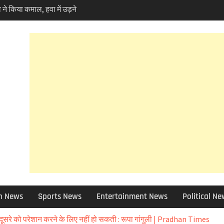
 ने किया कमाल, हवा में उड़ने
a Skynex’ का किया सफल
ोकपर्व हरेला का उत्साह तो
ें पर्यावरण प्रेमियों ने
ela ‘
 10 बड़े फैसले ,मदरसा बोर्ड
 क्या हुआ खबर में जानिए
 फोरलेन मामले में हाईकोर्ट
ण प्रेमी चिंतित तो NHAI को
 को छोड़ 12 जिलों की ग्राम
 बाद चुने जाएंगे उप-प्रधान
ा चोरी मामले में बड़ा एक्शन,
पेंड, विभिन्न धाराओं में
h News
Sports News
Entertainment News
Political N
 आई आफत की बारिश,सड़कें बंद
र भी असर – आज और कल
ूसरे को परेशान करने के लिए नहीं हो सकती : रूपा गांगुली | Pradhan Times