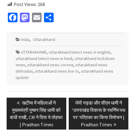
Post Views:
268
Facebook
Mastodon
Email
Share
India
,
Uttarakhand
UTTARAKHAND
,
uttarakhand latest news in english
,
uttarakhand latest news in hindi
,
uttarakhand lockdown
news
,
uttarakhand news corona
,
uttarakhand news
dehradun
,
uttarakhand news live tv
,
uttarakhand news
update
Post
Previous
Next
खटीमा में महिलाओं ने
जेपी नड्डा और सीएम धामी ने
navigation
post:
post:
मुख्यमंत्री पुष्कर सिंह धामी को
‘उत्तराखंड विकास के स्वर्णिम पथ
बांधी राखी, CM ने दिया ये तोहफा
पर’ पत्रिका का किया विमोचन |
| Pradhan Times
Pradhan Times