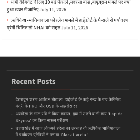
धामी कैबिनेट ने लिए 10 बड़े फैसले ,मदरसा बोर्ड ,बापूग्राम मामले पर क्या
हुआ खबर में जानिए
July 11, 2026
ऋषिकेश -भानियावाला फोरलेन मामले में हाईकोर्ट के फैसले से पर्यावरण
प्रेमी चिंतित तो NHAI को राहत
July 11, 2026
Recent Posts
देहरादून शराब आवंटन घोटाला: हाईकोर्ट के कड़े रुख के बाद कैबिनेट
मंत्री के PRO और OSD के लाइसेंस रद्द
अल्मोड़ा के लाल रवि ने किया कमाल, हवा में उड़ने वाली कार ‘Hapida
Skynex’ का किया सफल परीक्षण
उत्तराखंड में आज लोकपर्व हरेला का उत्साह तो ऋषिकेश भानियावाला
में पर्यावरण प्रेमियों ने मनाया ‘Black Harela ‘