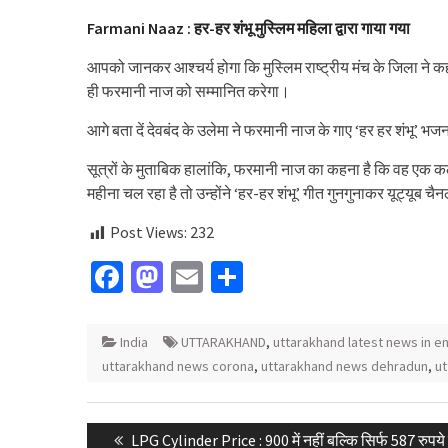
Farmani Naaz : हर-हर शंभू मुस्लिम महिला द्वारा गाया गया
आपको जानकर आश्चर्य होगा कि मुस्लिम राष्ट्रीय मंच के जिला ने कह
ही फरमानी नाज को सम्मानित करेगा।
आगे बता दें देवबंद के उलेमा ने फरमानी नाज के गाए ‘हर हर शंभू
सूत्रों के मुताबिक हालांकि, फरमानी नाज का कहना है कि वह एक 
महीना चल रहा है तो उन्होंने ‘हर-हर शंभू’ गीत गुनगुनाकर यूट्यूब 
Post Views:
232
Facebook
Mastodon
Email
Share
India
UTTARAKHAND
,
uttarakhand latest news in en
uttarakhand news corona
,
uttarakhand news dehradun
,
ut
Post
Previous
LPG Cylinder Price : 900 में नहीं बल्कि सिर्फ 587 रुपये म