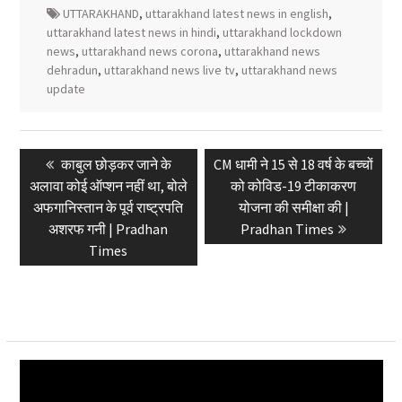
UTTARAKHAND
,
uttarakhand latest news in english
,
uttarakhand latest news in hindi
,
uttarakhand lockdown
news
,
uttarakhand news corona
,
uttarakhand news
dehradun
,
uttarakhand news live tv
,
uttarakhand news
update
Post
Previous
Next
काबुल छोड़कर जाने के
CM धामी ने 15 से 18 वर्ष के बच्चों
navigation
post:
post:
अलावा कोई ऑप्शन नहीं था, बोले
को कोविड-19 टीकाकरण
अफगानिस्तान के पूर्व राष्ट्रपति
योजना की समीक्षा की |
अशरफ गनी | Pradhan
Pradhan Times
Times
Video
Player