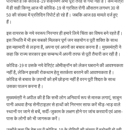
परिचित हैं कि कोविड-19 संक्रमण अभी पूरी तरह से गया नहीं है। कम मात्रा
में ही सही किन्तु आज भी कोविड-19 से ग्रसित रोगी औसतन लगभग 30 से
50 की संख्या में प्रतिदिन रिपोर्ट हो रहे हैं। जबकि आज 88 मामले दर्ज हुए
हैं।
इस वायरस के नये स्वरूप निरन्तर ही हमारे लिये चिंता का विषय बने रहते हैं।
इस स्थिति में भी हम सबको मिलकर पूर्ण जन सहयोग व पूरी शक्ति के साथ
इस महामारी से लड़ना है, अपना एवं अपनों का बचाव करना है। मुख्यमंत्री ने
कहा कि राज्य सरकार इस सम्बन्ध में अपनी तरफ से पूरी तैयारी कर रही है।
कोविड-19 व उसके नये वेरिएंट ओमीक्रॉन को लेकर घबराने की आवश्यकता
नहीं है, लेकिन इसकी रोकथाम हेतु सतर्कता बरतने की आवश्यकता है।
कोविड से बचाव के उपायों को हमें छोड़ना नहीं है वरन पूरी शिद्दत के साथ
उसका पालन करना है।
मुख्यमंत्री ने अपील की है कि सभी लोग अनिवार्य रूप से मास्क लगाएं, साबुन
पानी अथवा हैन्ड सेनीटाइज़र से हाथों को निरन्तर साफ करें भीड़-भाड़ वाले
स्थानों पर जाने से बचें, सर्दी-जुकाम के लक्षण होने पर जांच करवायें एवं आस-
पास के लोगों को भी जागरूक करें।
उन्होंने कहा कि देश भर में कोविङ-19 के रोगियों की संख्या में बढ़ोतरी हो रही