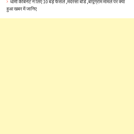
धामी कैबिनेट ने लिए 10 बड़े फैसले ,मदरसा बोर्ड ,बापूग्राम मामले पर क्या
हुआ खबर में जानिए