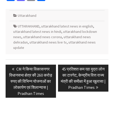
Uttarakhand
UTTARAKHAND
,
uttarakhand latest news in english
,
uttarakhand latest news in hindi
,
uttarakhand lockdown
news
,
uttarakhand news corona
,
uttarakhand news
dehradun
,
uttarakhand news live tv
,
uttarakhand news
update
Post
Previous
Next
CM ने किया विकासनगर
45 प्रतिशत कम रहा मुद्रा लोन
navigation
post:
post:
विधानसभा क्षेत्र की 260 करोड़
का टारगेट, केन्द्रीय वित्त राज्य
रुपए की विभिन्न योजनाओं का
मंत्री की समीक्षा में हुआ खुलासा |
लोकार्पण एवं शिलान्यास |
Pradhan Times
Pradhan Times