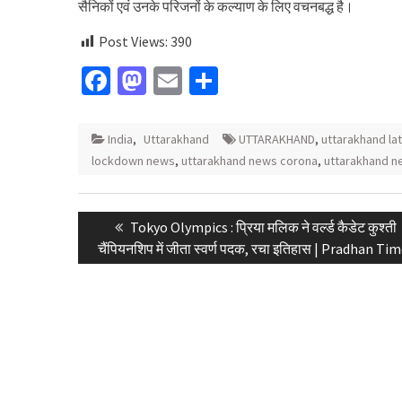
सैनिकों एवं उनके परिजनों के कल्याण के लिए वचनबद्ध है।
Post Views:
390
Facebook
Mastodon
Email
Share
India
,
Uttarakhand
UTTARAKHAND
,
uttarakhand lat
lockdown news
,
uttarakhand news corona
,
uttarakhand n
Post
Previous
Tokyo Olympics : प्रिया मलिक ने वर्ल्ड कैडेट कुश्ती
navigation
post:
चैंपियनशिप में जीता स्वर्ण पदक, रचा इतिहास | Pradhan Ti