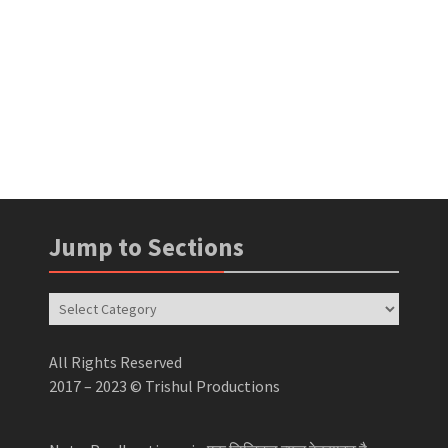
Jump to Sections
Jump
to
Sections
All Rights Reserved
2017 – 2023 © Trishul Productions