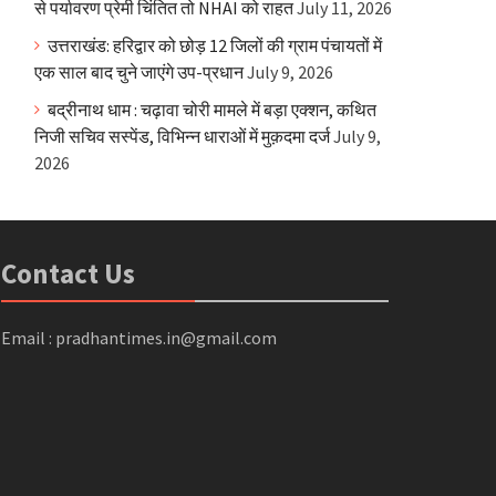
से पर्यावरण प्रेमी चिंतित तो NHAI को राहत
July 11, 2026
उत्तराखंड: हरिद्वार को छोड़ 12 जिलों की ग्राम पंचायतों में
एक साल बाद चुने जाएंगे उप-प्रधान
July 9, 2026
बद्रीनाथ धाम : चढ़ावा चोरी मामले में बड़ा एक्शन, कथित
निजी सचिव सस्पेंड, विभिन्न धाराओं में मुक़दमा दर्ज
July 9,
2026
Contact Us
Email : pradhantimes.in@gmail.com