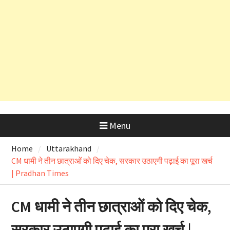
पर्यटन अधिकारी निलंबित, रिश्वत के
आरोपों की होगी विस्तृत जांच
उत्तराखंड में आज लोकपर्व हरेला का उत्साह
तो ऋषिकेश भानियावाला में पर्यावरण
प्रेमियों ने मनाया ‘Black Harela ‘
Menu
Home
Uttarakhand
CM धामी ने तीन छात्राओं को दिए चेक, सरकार उठाएगी पढ़ाई का पूरा खर्च
| Pradhan Times
CM धामी ने तीन छात्राओं को दिए चेक,
सरकार उठाएगी पढ़ाई का पूरा खर्च |