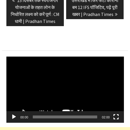
Previous
Next
15 दिसंबर तक स्वरोजगार
उत्तराखंड में फिर फटा कोरोना
navigation
post:
post:
योजनाओं के तहत लोन के
बम 12 IFS पॉजिटिव, पढ़ें पूरी
निर्धारित लक्ष्य को करें पूर्ण : CM
खबर | Pradhan Times
धामी | Pradhan Times
Video
Player
00:00
02:00