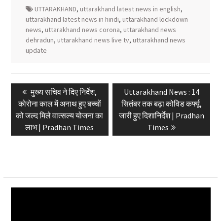
UTTARAKHAND
,
uttarakhand latest news in english
,
uttarakhand latest news in hindi
,
uttarakhand lockdown
news
,
uttarakhand news corona
,
uttarakhand news
dehradun
,
uttarakhand news live tv
,
uttarakhand news
update
Post
Previous
Next
मुख्य सचिव ने दिए निर्देश,
Uttarakhand News : 14
navigation
post:
post:
कोरोना काल में अनाथ हुए बच्चों
सितंबर तक बढ़ा कोविड कर्फ्यू,
को जल्द मिले वात्सल्य योजना का
जारी हुए दिशानिर्देश | Pradhan
लाभ | Pradhan Times
Times
Video
Player