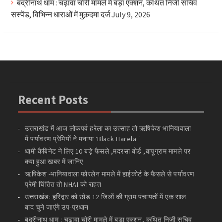
बद्रीनाथ धाम : चढ़ावा चोरी मामले में बड़ा एक्शन, कथित निजी सचिव
सस्पेंड, विभिन्न धाराओं में मुक़दमा दर्ज
July 9, 2026
Recent Posts
उत्तराखंड में आज लोकपर्व हरेला का उत्साह तो ऋषिकेश भानियावाला
में पर्यावरण प्रेमियों ने मनाया ‘Black Harela ‘
धामी कैबिनेट ने लिए 10 बड़े फैसले ,मदरसा बोर्ड ,बापूग्राम मामले पर
क्या हुआ खबर में जानिए
ऋषिकेश -भानियावाला फोरलेन मामले में हाईकोर्ट के फैसले से पर्यावरण
प्रेमी चिंतित तो NHAI को राहत
उत्तराखंड: हरिद्वार को छोड़ 12 जिलों की ग्राम पंचायतों में एक साल
बाद चुने जाएंगे उप-प्रधान
बद्रीनाथ धाम : चढ़ावा चोरी मामले में बड़ा एक्शन, कथित निजी सचिव