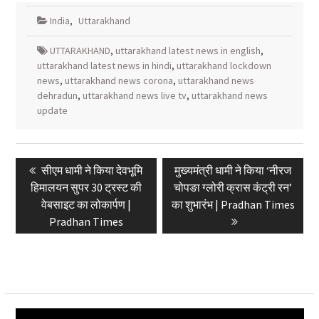
India
,
Uttarakhand
UTTARAKHAND
,
uttarakhand latest news in english
,
uttarakhand latest news in hindi
,
uttarakhand lockdown
news
,
uttarakhand news corona
,
uttarakhand news
dehradun
,
uttarakhand news live tv
,
uttarakhand news
update
Post
Previous
Next
सीएम धामी ने किया देवभूमि
मुख्यमंत्री धामी ने किया ‘नीरज
navigation
post:
post:
हिमालयन सुपर 30 ट्रस्ट की
चोपङा ग्लोरी क्रास कंट्री रन’
वेबसाइट का लोकार्पण |
का शुभारंभ | Pradhan Times
Pradhan Times
Video