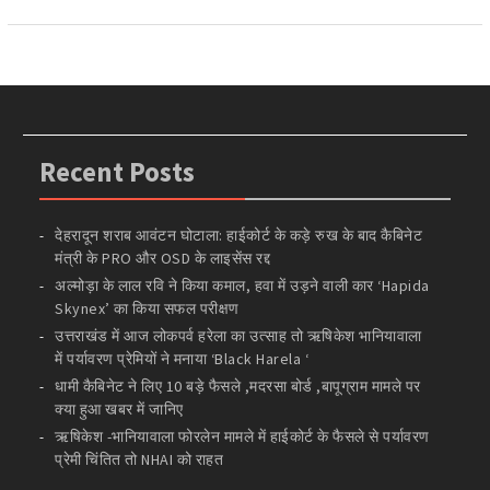
Recent Posts
देहरादून शराब आवंटन घोटाला: हाईकोर्ट के कड़े रुख के बाद कैबिनेट
मंत्री के PRO और OSD के लाइसेंस रद्द
अल्मोड़ा के लाल रवि ने किया कमाल, हवा में उड़ने वाली कार ‘Hapida
Skynex’ का किया सफल परीक्षण
उत्तराखंड में आज लोकपर्व हरेला का उत्साह तो ऋषिकेश भानियावाला
में पर्यावरण प्रेमियों ने मनाया ‘Black Harela ‘
धामी कैबिनेट ने लिए 10 बड़े फैसले ,मदरसा बोर्ड ,बापूग्राम मामले पर
क्या हुआ खबर में जानिए
ऋषिकेश -भानियावाला फोरलेन मामले में हाईकोर्ट के फैसले से पर्यावरण
प्रेमी चिंतित तो NHAI को राहत