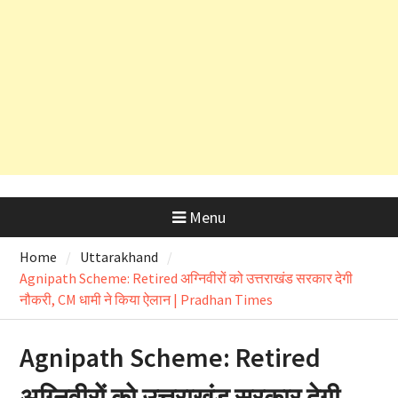
और OSD के लाइसेंस रद्द
अल्मोड़ा के लाल रवि ने किया कमाल, हवा में
उड़ने वाली कार ‘Hapida Skynex’ का
किया सफल परीक्षण
Menu
Home
Uttarakhand
Agnipath Scheme: Retired अग्निवीरों को उत्तराखंड सरकार देगी
नौकरी, CM धामी ने किया ऐलान | Pradhan Times
Agnipath Scheme: Retired
अग्निवीरों को उत्तराखंड सरकार देगी