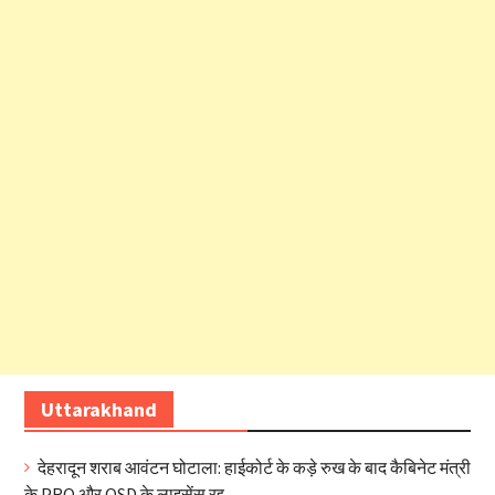
Uttarakhand
देहरादून शराब आवंटन घोटाला: हाईकोर्ट के कड़े रुख के बाद कैबिनेट मंत्री
के PRO और OSD के लाइसेंस रद्द