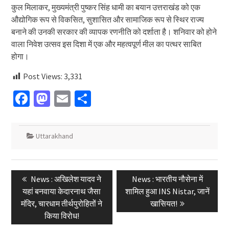
कुल मिलाकर, मुख्यमंत्री पुष्कर सिंह धामी का बयान उत्तराखंड को एक
औद्योगिक रूप से विकसित, सुशासित और सामाजिक रूप से स्थिर राज्य
बनाने की उनकी सरकार की व्यापक रणनीति को दर्शाता है। शनिवार को होने
वाला निवेश उत्सव इस दिशा में एक और महत्वपूर्ण मील का पत्थर साबित
होगा।
Post Views:
3,331
Facebook
Mastodon
Email
Share
Uttarakhand
Post
Previous
Next
News : अखिलेश यादव ने
News : भारतीय नौसेना में
navigation
post:
post:
यहां बनवाया केदारनाथ जैसा
शामिल हुआ INS Nistar, जानें
मंदिर, चारधाम तीर्थपुरोहितों ने
खासियत!
किया विरोध!