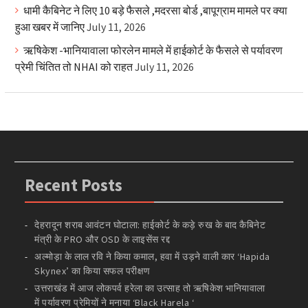
धामी कैबिनेट ने लिए 10 बड़े फैसले ,मदरसा बोर्ड ,बापूग्राम मामले पर क्या
हुआ खबर में जानिए
July 11, 2026
ऋषिकेश -भानियावाला फोरलेन मामले में हाईकोर्ट के फैसले से पर्यावरण
प्रेमी चिंतित तो NHAI को राहत
July 11, 2026
Recent Posts
देहरादून शराब आवंटन घोटाला: हाईकोर्ट के कड़े रुख के बाद कैबिनेट
मंत्री के PRO और OSD के लाइसेंस रद्द
अल्मोड़ा के लाल रवि ने किया कमाल, हवा में उड़ने वाली कार ‘Hapida
Skynex’ का किया सफल परीक्षण
उत्तराखंड में आज लोकपर्व हरेला का उत्साह तो ऋषिकेश भानियावाला
में पर्यावरण प्रेमियों ने मनाया ‘Black Harela ‘