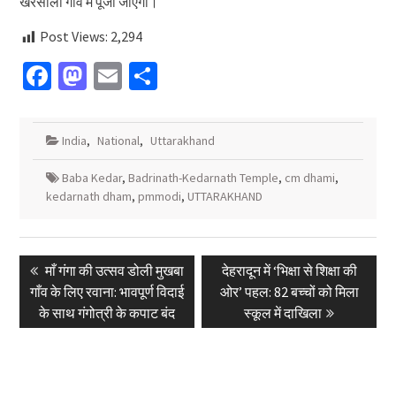
खरसाली गांव में पूजी जाएगी।
Post Views:
2,294
Facebook
Mastodon
Email
Share
India
,
National
,
Uttarakhand
Baba Kedar
,
Badrinath-Kedarnath Temple
,
cm dhami
,
kedarnath dham
,
pmmodi
,
UTTARAKHAND
Post
Previous
Next
​माँ गंगा की उत्सव डोली मुखबा
देहरादून में ‘भिक्षा से शिक्षा की
navigation
post:
post:
गाँव के लिए रवाना: भावपूर्ण विदाई
ओर’ पहल: 82 बच्चों को मिला
के साथ गंगोत्री के कपाट बंद
स्कूल में दाखिला