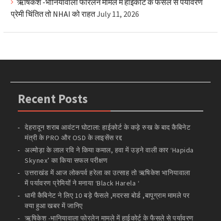
ऋषिकेश -भानियावाला फोरलेन मामले में हाईकोर्ट के फैसले से पर्यावरण
प्रेमी चिंतित तो NHAI को राहत
July 11, 2026
Recent Posts
देहरादून शराब आवंटन घोटाला: हाईकोर्ट के कड़े रुख के बाद कैबिनेट
मंत्री के PRO और OSD के लाइसेंस रद्द
अल्मोड़ा के लाल रवि ने किया कमाल, हवा में उड़ने वाली कार ‘Hapida
Skynex’ का किया सफल परीक्षण
उत्तराखंड में आज लोकपर्व हरेला का उत्साह तो ऋषिकेश भानियावाला
में पर्यावरण प्रेमियों ने मनाया ‘Black Harela ‘
धामी कैबिनेट ने लिए 10 बड़े फैसले ,मदरसा बोर्ड ,बापूग्राम मामले पर
क्या हुआ खबर में जानिए
ऋषिकेश -भानियावाला फोरलेन मामले में हाईकोर्ट के फैसले से पर्यावरण