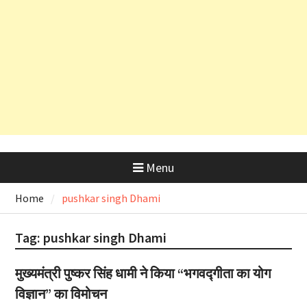
देहरादून शराब आवंटन घोटाला: हाईकोर्ट के
कड़े रुख के बाद कैबिनेट मंत्री के PRO
और OSD के लाइसेंस रद्द
Menu
Home
pushkar singh Dhami
Tag:
pushkar singh Dhami
मुख्यमंत्री पुष्कर सिंह धामी ने किया “भगवद्गीता का योग
विज्ञान” का विमोचन