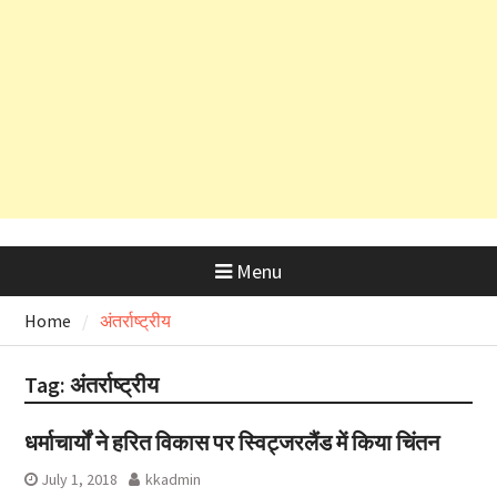
सलाह
देहरादून शराब आवंटन घोटाला: हाईकोर्ट के
कड़े रुख के बाद कैबिनेट मंत्री के PRO
और OSD के लाइसेंस रद्द
Menu
Home
अंतर्राष्ट्रीय
Tag:
अंतर्राष्ट्रीय
धर्माचार्यों ने हरित विकास पर स्विट्जरलैंड में किया चिंतन
July 1, 2018
kkadmin