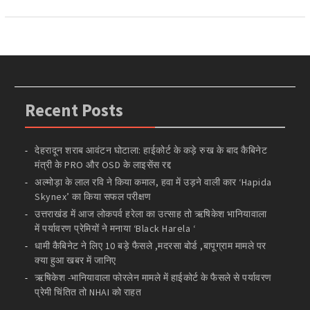
Recent Posts
देहरादून शराब आवंटन घोटाला: हाईकोर्ट के कड़े रुख के बाद कैबिनेट
मंत्री के PRO और OSD के लाइसेंस रद्द
अल्मोड़ा के लाल रवि ने किया कमाल, हवा में उड़ने वाली कार ‘Hapida
Skynex’ का किया सफल परीक्षण
उत्तराखंड में आज लोकपर्व हरेला का उत्साह तो ऋषिकेश भानियावाला
में पर्यावरण प्रेमियों ने मनाया ‘Black Harela ‘
धामी कैबिनेट ने लिए 10 बड़े फैसले ,मदरसा बोर्ड ,बापूग्राम मामले पर
क्या हुआ खबर में जानिए
ऋषिकेश -भानियावाला फोरलेन मामले में हाईकोर्ट के फैसले से पर्यावरण
प्रेमी चिंतित तो NHAI को राहत