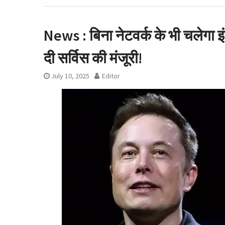
देहरादून शराब आवंट
रुख के बाद कैबिने
News : बिना नेटवर्क के भी चलेगा 
लाइसेंस रद्द
दी सर्विस की मंजूरी!
July 10, 2025
Editor