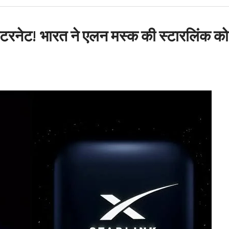
न घोटाला: हाईकोर्ट के कड़े
ट मंत्री के PRO और OSD के
इंटरनेट! भारत ने एलन मस्क की स्टारलिंक को