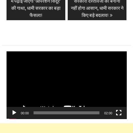
post:
post:
में पढ़ाई जाएगी ‘ऑपरेशन सिंदूर’
सरकारी दस्तावेजों को बनाना
की गाथा, धामी सरकार का बड़ा
नहीं होगा आसान, धामी सरकार ने
फैसला!
किए बड़े बदलाव!
Video
Player
00:00
02:00