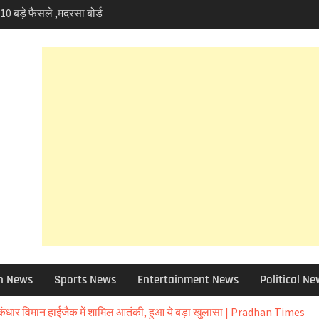
 10 बड़े फैसले ,मदरसा बोर्ड
क्या हुआ खबर में जानिए
 फोरलेन मामले में हाईकोर्ट
ण प्रेमी चिंतित तो NHAI को
को छोड़ 12 जिलों की ग्राम
बाद चुने जाएंगे उप-प्रधान
ा चोरी मामले में बड़ा एक्शन,
ेंड, विभिन्न धाराओं में
 आई आफत की बारिश,सड़कें बंद
 भी असर – आज और कल
 सलाह
 शांत वादियों में अब गोलियों
आम बात,दून में फायरिंग से
रार।
h News
Sports News
Entertainment News
Political N
्सिडी मामले में जिला पर्यटन
िश्वत के आरोपों की होगी
 कंधार विमान हाईजैक में शामिल आतंकी, हुआ ये बड़ा खुलासा | Pradhan Times