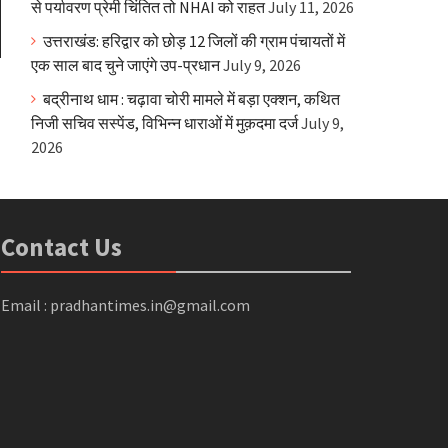
से पर्यावरण प्रेमी चिंतित तो NHAI को राहत
July 11, 2026
उत्तराखंड: हरिद्वार को छोड़ 12 जिलों की ग्राम पंचायतों में
एक साल बाद चुने जाएंगे उप-प्रधान
July 9, 2026
बद्रीनाथ धाम : चढ़ावा चोरी मामले में बड़ा एक्शन, कथित
निजी सचिव सस्पेंड, विभिन्न धाराओं में मुक़दमा दर्ज
July 9,
2026
Contact Us
Email : pradhantimes.in@gmail.com