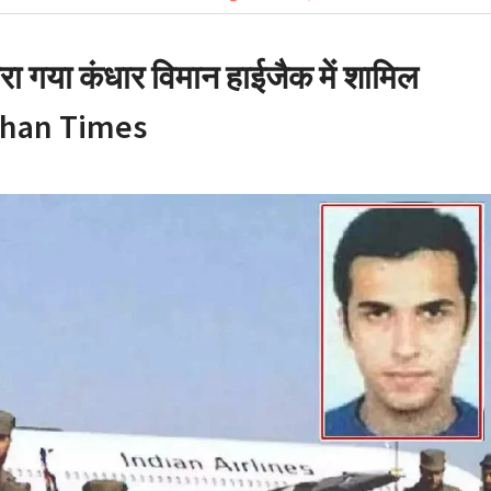
कपर्व हरेला का उत्साह तो
ं पर्यावरण प्रेमियों ने
ा गया कंधार विमान हाईजैक में शामिल
la ‘
adhan Times