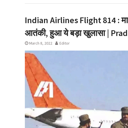
विस्तृत जांच
उत्तराखंड में आज लो
ऋषिकेश भानियावाला मे
Indian Airlines Flight 814 : मार
मनाया ‘Black Hare
आतंकी, हुआ ये बड़ा खुलासा | Pr
March 8, 2022
Editor