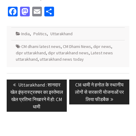
Facebook
Mastodon
Email
Share
India
,
Politics
,
Uttarakhand
CM dhami latest news
,
CM Dhami News
,
dipr news
,
dipr uttarakhand
,
dipr uttarakhand news
,
Latest news
uttarakhand
,
uttarakhand news today
Post
Previous
Next
Uttarakhand : शानदार
CM धामी ने हनोल के स्थानीय
navigation
post:
post:
खेल इंफ्रास्ट्रक्चर का इस्तेमाल
लोगों से सरकारी योजनाओं पर
खेल प्रतिभा निखारने में हो: CM
लिया फीडबैक
धामी