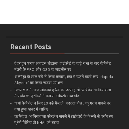
Recent Posts
देहरादून शराब आवंटन घोटाला: हाईकोर्ट के कड़े रुख के बाद कैबिनेट
मंत्री के PRO और OSD के लाइसेंस रद्द
अल्मोड़ा के लाल रवि ने किया कमाल, हवा में उड़ने वाली कार ‘Hapida
Skynex’ का किया सफल परीक्षण
उत्तराखंड में आज लोकपर्व हरेला का उत्साह तो ऋषिकेश भानियावाला
में पर्यावरण प्रेमियों ने मनाया ‘Black Harela ‘
धामी कैबिनेट ने लिए 10 बड़े फैसले ,मदरसा बोर्ड ,बापूग्राम मामले पर
क्या हुआ खबर में जानिए
ऋषिकेश -भानियावाला फोरलेन मामले में हाईकोर्ट के फैसले से पर्यावरण
प्रेमी चिंतित तो NHAI को राहत