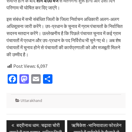
समाप्त होने के बाद
शाम 4:00 बजे
से मतगणना शुरू होगी और उसी दिन
परिणाम भी घोषित कर दिए जाएंगे।
इस संबंध में सभी संबंधित जिलों के जिला निर्वाचन अधिकारी अलग-अलग
अधिसूचना जारी करेंगे। उप-प्रधान के चुनाव में ग्राम पंचायतों के निर्वाचित
सदस्य मतदान करेंगे। उल्लेखनीय है कि पिछले पंचायत चुनाव में कई ग्राम
पंचायतों में प्रधान और उप-प्रधान के पद निर्विरोध भी चुने गए थे। अब शेष
पंचायतों में चुनाव होने से पंचायतों की कार्यप्रणाली को और मजबूती मिलने
की उम्मीद है।
Post Views:
6,097
Facebook
Mastodon
Email
Share
Uttarakhand
Post
Previous
Next
बद्रीनाथ धाम : चढ़ावा चोरी
ऋषिकेश -भानियावाला फोरलेन
navigation
post:
post: