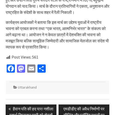
हुए और उन्होंने लौह पुरुष सरदार पटेल के राष्ट्रनिर्माण में दिए गए बहुमूल्य
योगदान को याद किया। मार्च के दौरान प्रतिभागियों ने एकता, अनुशासन और
राष्ट्रहित के संदेशों के साथ शहर में रैली निकाली।
कार्यक्रम आयोजकों ने बताया कि इस मार्च का उद्देश्य युवाओं में राष्ट्रीय
भावना को प्रबल करना तथा “एक भारत, आत्मनिर्भर भारत” के संकल्प को
आगे बढ़ाना था। आयोजन ने न केवल छात्रों में देशभक्ति की भावना को
मजबूत किया बल्कि सामूहिक जिम्मेदारी और सामाजिक मेलजोल का संदेश भी
व्यापक रूप से प्रसारित किया।
Post Views:
561
Facebook
Mastodon
Email
Share
Uttarakhand
Post
Previous
Next
हैवान पति की हद पार! नशीला
एमडीडीए की अवैध निर्माणों पर
navigation
post:
post:
पदार्थ खिलाकर पत्नी को दोस्तों
सीलिंग और प्लॉटिंग स्थलों पर