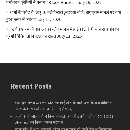
पर्यावरण प्रेमियों ने मनाया ‘Black Harela ‘
July 16, 2026
धामी कैबिनेट ने लिए 10 बड़े फैसले ,मदरसा बोर्ड ,बापूग्राम मामले पर क्या
हुआ खबर में जानिए
July 11, 2026
ऋषिकेश -भानियावाला फोरलेन मामले में हाईकोर्ट के फैसले से पर्यावरण
प्रेमी चिंतित तो NHAI को राहत
July 11, 2026
Recent Posts
देहरादून शराब आवंटन घोटाला: हाईकोर्ट के कड़े रुख के बाद कैबिनेट
मंत्री के PRO और OSD के लाइसेंस रद्द
अल्मोड़ा के लाल रवि ने किया कमाल, हवा में उड़ने वाली कार ‘Hapida
Skynex’ का किया सफल परीक्षण
उत्तराखंड में आज लोकपर्व हरेला का उत्साह तो ऋषिकेश भानियावाला