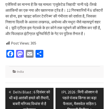
एजेंसियों का मानना है कि यह मामला ‘एजुकेटेड जिहादी’ यानी पढ़े-लिखे
आतंकियों का एक नया और खतरनाक ट्रेंड है। 12 गिरफ्तारियों में 6 डॉक्टरों
का होना, इस ‘व्हाइट कॉलर टेररिज्म’ की गंभीरता को दर्शाता है, जिसका
निशाना दिल्ली के अलावा लखनऊ, अयोध्या और मथुरा जैसे महत्वपूर्ण शहर
थे। यूपी एटीएस इस नेटवर्क के हर कोने तक पहुंचने की कोशिश कर रही है,
और फिलहाल इंटीग्रल यूनिवर्सिटी के गेट पर पुलिस तैनात है।
Post Views:
305
Facebook
Mastodon
Email
Share
India
Post
Previous
Next
Delhi Blast : 6 दिसंबर को
IPL 2026 : मिनी ऑक्शन से
navigation
post:
post:
थी बड़े आतंकी हमले की तैयारी,
पहले पंजाब किंग्स का बड़ा
बाबरी मस्जिद विध्वंस से है
फैसला, मैक्सवेल सहित 5