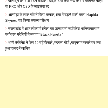
देहरादून शराब आवंटन घोटाला: हाईकोर्ट के कड़े रुख के बाद कैबिनेट मंत्री
के PRO और OSD के लाइसेंस रद्द
अल्मोड़ा के लाल रवि ने किया कमाल, हवा में उड़ने वाली कार ‘Hapida
Skynex’ का किया सफल परीक्षण
उत्तराखंड में आज लोकपर्व हरेला का उत्साह तो ऋषिकेश भानियावाला में
पर्यावरण प्रेमियों ने मनाया ‘Black Harela ‘
धामी कैबिनेट ने लिए 10 बड़े फैसले ,मदरसा बोर्ड ,बापूग्राम मामले पर क्या
हुआ खबर में जानिए