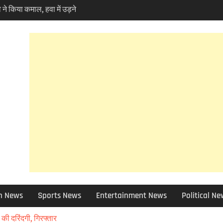
 ने किया कमाल, हवा में उड़ने
a Skynex’ का किया सफल
ोकपर्व हरेला का उत्साह तो
ें पर्यावरण प्रेमियों ने
ela ‘
 10 बड़े फैसले ,मदरसा बोर्ड
 क्या हुआ खबर में जानिए
 फोरलेन मामले में हाईकोर्ट
ण प्रेमी चिंतित तो NHAI को
 को छोड़ 12 जिलों की ग्राम
 बाद चुने जाएंगे उप-प्रधान
ा चोरी मामले में बड़ा एक्शन,
पेंड, विभिन्न धाराओं में
h News
Sports News
Entertainment News
Political N
 आई आफत की बारिश,सड़कें बंद
र भी असर – आज और कल
थ की दरिंदगी, गिरफ्तार